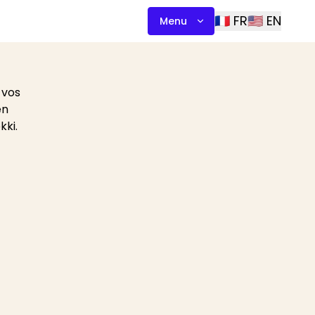
🇫🇷 FR
🇺🇸 EN
Menu
 vos
en
kki.